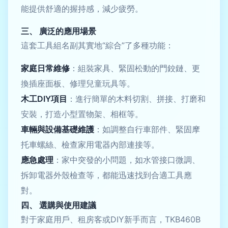
能提供舒適的握持感，減少疲勞。
三、 廣泛的應用場景
這套工具組名副其實地“綜合”了多種功能：
家庭日常維修
：組裝家具、緊固松動的門鉸鏈、更
換插座面板、修理兒童玩具等。
木工DIY項目
：進行簡單的木料切割、拼接、打磨和
安裝，打造小型置物架、相框等。
車輛與設備基礎維護
：如調整自行車部件、緊固摩
托車螺絲、檢查家用電器內部連接等。
應急處理
：家中突發的小問題，如水管接口微調、
拆卸電器外殼檢查等，都能迅速找到合適工具應
對。
四、 選購與使用建議
對于家庭用戶、租房客或DIY新手而言，TKB460B