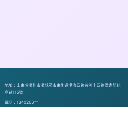
地址：山東省濱州市濱城區市東街道渤海四路黃河十四路侯家新苑
商鋪115號
電話：1340206**
Copyright © 2026
www.cnjcu.cn
機修組合工具
山東奇創網絡科