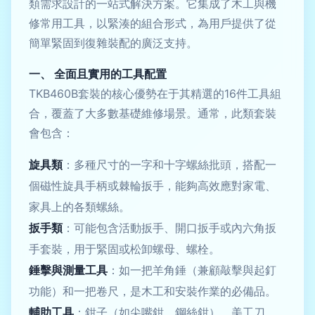
類需求設計的一站式解決方案。它集成了木工與機
修常用工具，以緊湊的組合形式，為用戶提供了從
簡單緊固到復雜裝配的廣泛支持。
一、 全面且實用的工具配置
TKB460B套裝的核心優勢在于其精選的16件工具組
合，覆蓋了大多數基礎維修場景。通常，此類套裝
會包含：
旋具類
：多種尺寸的一字和十字螺絲批頭，搭配一
個磁性旋具手柄或棘輪扳手，能夠高效應對家電、
家具上的各類螺絲。
扳手類
：可能包含活動扳手、開口扳手或內六角扳
手套裝，用于緊固或松卸螺母、螺栓。
錘擊與測量工具
：如一把羊角錘（兼顧敲擊與起釘
功能）和一把卷尺，是木工和安裝作業的必備品。
輔助工具
：鉗子（如尖嘴鉗、鋼絲鉗）、美工刀、