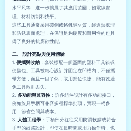
水平尺等，進一步擴展了其應用范圍，如電線處
理、材料切割和找平。
這些工具通常采用碳鋼或鉻釩鋼材質，經過熱處理
和防銹表面處理，在保證足夠硬度和耐用性的也具
備了良好的抗腐蝕性能。
二、 設計亮點與使用體驗
1.
便攜與收納
：套裝標配一個堅固的塑料工具箱或
便攜包。工具被精心設計并固定在凹槽內，不僅攜
帶方便，而且一目了然，取用歸位快捷，能有效避
免工具散亂丟失。
2.
多功能與兼容性
：許多組件設計有多功能接口，
例如旋具手柄可兼容多種標準批頭，實現一柄多
用，節省空間與成本。
3.
人體工程學
：手柄部分往往采用防滑軟膠或符合
手型的紋路設計，即使在長時間或用力操作時，也