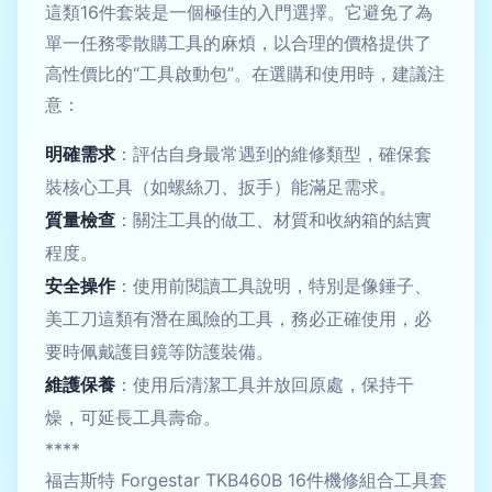
這類16件套裝是一個極佳的入門選擇。它避免了為
單一任務零散購工具的麻煩，以合理的價格提供了
高性價比的“工具啟動包”。在選購和使用時，建議注
意：
明確需求
：評估自身最常遇到的維修類型，確保套
裝核心工具（如螺絲刀、扳手）能滿足需求。
質量檢查
：關注工具的做工、材質和收納箱的結實
程度。
安全操作
：使用前閱讀工具說明，特別是像錘子、
美工刀這類有潛在風險的工具，務必正確使用，必
要時佩戴護目鏡等防護裝備。
維護保養
：使用后清潔工具并放回原處，保持干
燥，可延長工具壽命。
****
福吉斯特 Forgestar TKB460B 16件機修組合工具套