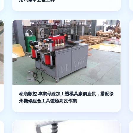
泰順數控 專業母線加工機模具廠價直供，搭配徐
州機修組合工具體驗高效作業