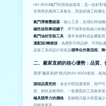
HH-8004氣門封拆裝組套裝，是一款
非簡單的通用工具集合，而是經過工程優化
氣門彈簧壓縮器
：核心工具，采用杠桿或螺
磁性拾取棒或鑷子
：用于精準拾取細小的氣
氣門油封安裝工具
：通常為塑料或金屬套筒
適配頭/轉接頭
：為應對不同品牌、不同缸
這套工具的設計初衷是
標準化作業流程、降
二、廠家直銷的核心優勢：品質、
選擇“廠家直銷”模式的HH-8004套裝，
源頭品質把控
：省去中間流通環節，用戶可
度、韌性及耐用性。一套優質的工具能承受
極具競爭力的價格
：直銷模式最大程度減少
回報率更高。