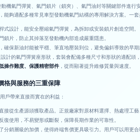
針對發動機氣門彈簧、氣門鎖片（鎖夾）、氣門油封等關鍵部件進行
，能夠適配多種常見車型發動機氣門結構的專用解決方案。一套典型
桿式設計，能安全壓縮氣門彈簧，為拆卸或安裝鎖片創造空間。
門鎖片，防止其掉落至發動機內部造成嚴重隱患。
，確保新油封能被平穩、筆直地壓裝到位，避免偏斜導致的早期
蓋設計的氣門彈簧座形狀，套裝會配備多種尺寸和形狀的適配頭
低操作難度、保護精密部件
，從而顯著提升維修質量與速度。
價格與服務的三重保障
能為用戶帶來直接而實在的利益：
直接從生產源頭獲取產品。正規廠家對原材料選擇、熱處理工藝
反復使用，不易變形或斷裂，保障長期作業的可靠性。
了分銷層級的加價，使得終端售價更具吸引力。用戶可以用更合