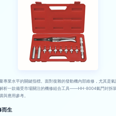
量專業水平的關鍵指標。面對復雜的發動機內部維修，尤其是氣
解析一款備受市場關注的機修組合工具——HH-8004氣門封拆
購與應用參考。
修而生