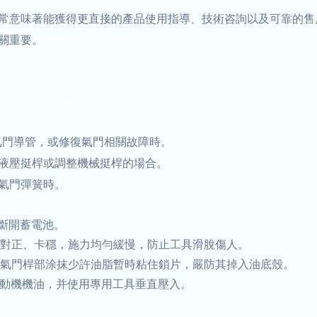
常意味著能獲得更直接的產品使用指導、技術咨詢以及可靠的售
關重要。
氣門導管，或修復氣門相關故障時。
液壓挺桿或調整機械挺桿的場合。
氣門彈簧時。
已斷開蓄電池。
座對正、卡穩，施力均勻緩慢，防止工具滑脫傷人。
或在氣門桿部涂抹少許油脂暫時粘住鎖片，嚴防其掉入油底殼。
發動機機油，并使用專用工具垂直壓入。