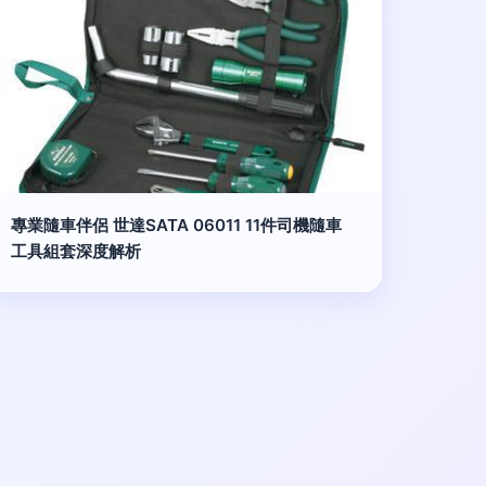
專業隨車伴侶 世達SATA 06011 11件司機隨車
工具組套深度解析