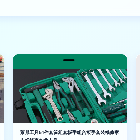
萊邦工具51件套筒組套板手組合扳手套裝機修家
用汽修車五金工具