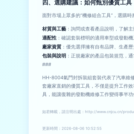
四、選購建議：如何甄別優質工具
面對市場上眾多的“機修組合工具”，選購時
材質與工藝
：詢問或查看產品說明，了解主
適配性
：確認套裝標明的適用車型或發動機
廠家資質
：優先選擇擁有自有品牌、生產歷
包裝與說明
：正規廠家的產品包裝規范，通
###
HH-8004氣門封拆裝組套裝代表了汽車
套廠家直銷的優質工具，不僅是提升工作效
具，能讓復雜的發動機維修工作變得事半功
如若轉載，請注明出處：http://www.cnjcu.cn/product
更新時間：2026-08-06 10:52:55