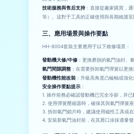
技術服務與售后支持
：直接從廠家購買，通
等）。這對于工具的正確使用與長期維護至
三、應用場景與操作要點
HH-8004套裝主要應用于以下維修場景：
發動機大修/中修
：更換磨損的氣門油封、
氣門間隙調整
：在需要拆卸氣門彈簧以更換
發動機性能改裝
：升級高角度凸輪軸或強化
安全操作要點提示
：
1. 操作前務必確認發動機已完全冷卻，并
2. 使用彈簧壓縮器時，確保其與氣門彈簧
3. 拆卸氣門鎖片時，建議使用磁性工具
4. 安裝新氣門油封前，在其唇口涂抹適量