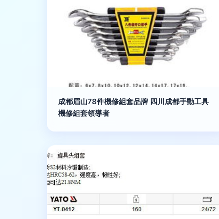
成都眉山78件機修組套品牌 四川成都手動工具
機修組套領導者